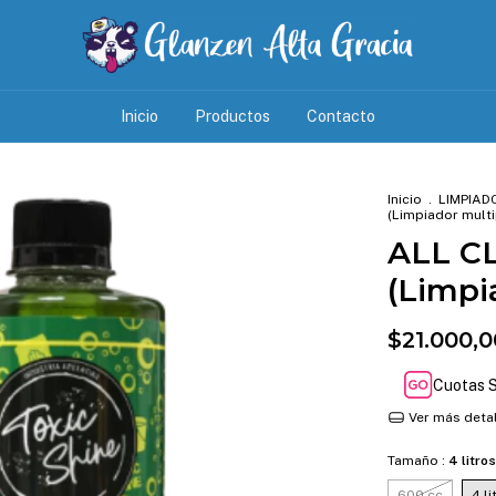
Inicio
Productos
Contacto
Inicio
.
LIMPIAD
(Limpiador mult
ALL C
(Limpi
$21.000,0
Cuotas S
Ver más deta
Tamaño :
4 litros
600 cc
4 li