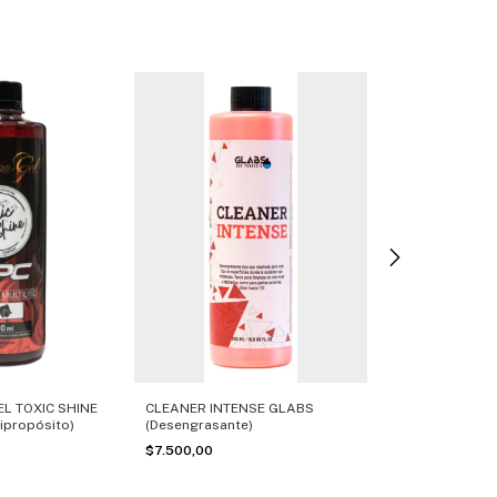
CLEANER INTENSE GLABS
APC GREEN ALL
EL TOXIC SHINE
(Desengrasante)
(Limpiador mul
ipropósito)
$7.500,00
$7.700,00