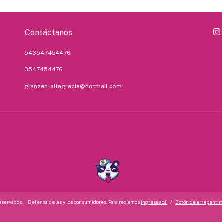
Contáctanos
543547454476
3547454476
glanzen-altagracia@hotmail.com
reservados.
Defensa de las y los consumidores. Para reclamos
ingresá acá.
/
Botón de arrepenti