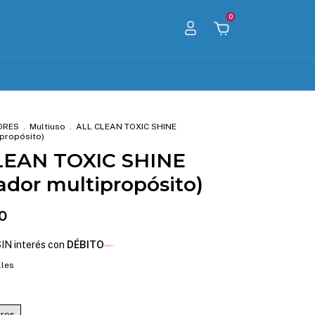
0
ORES
.
Multiuso
.
ALL CLEAN TOXIC SHINE
ipropósito)
LEAN TOXIC SHINE
ador multipropósito)
0
IN interés con
DÉBITO
lles
tros