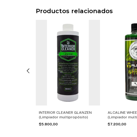
Productos relacionados
INTERIOR CLEANER GLANZEN
 TOXIC SHINE
ALCALINE WHEE
(Limpiador multipropósito)
(Limpiador mult
$5.800,00
$7.200,00